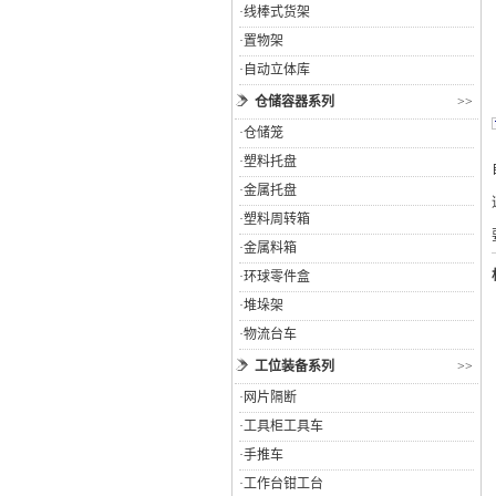
·
线棒式货架
·
置物架
·
自动立体库
仓储容器系列
>>
·
仓储笼
·
塑料托盘
·
金属托盘
·
塑料周转箱
·
金属料箱
·
环球零件盒
·
堆垛架
·
物流台车
工位装备系列
>>
·
网片隔断
·
工具柜工具车
·
手推车
·
工作台钳工台