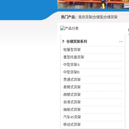
热门产品：
南京货架
|
仓储笼
|
仓储货架
仓储货架系列
>>
·
轻量型货架
·
重型托盘货架
·
中型货架A
·
中型货架B
·
贯通式货架
·
悬臂式货架
·
阁楼式货架
·
自滑式货架
·
抽屉式货架
·
汽车4S货架
·
移动式货架