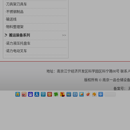
·
刀具架刀具车
·
不锈钢制品
·
输送线
·
物料整理架
搬运装备系列
>>
·
诺力液压托盘车
·
诺力电动叉车
地址：南京江宁经济开发区科学园区科宁路90号 联系人： 电话：025
版权所有 © 南京一品仓储设
备案号：
苏