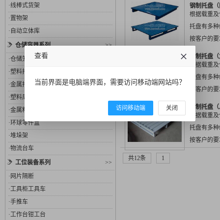
各行业，多
·
线棒式货架
钢制托盘（
围...
根据载重及
·
置物架
托盘有多种
·
自动立体库
按客户的要
仓储容器系列
>>
各行业，多
查看
钢制托盘（
·
仓储笼
围...
根据载重及
·
塑料托盘
托盘有多种
当前界面是电脑端界面，需要访问移动端网站吗？
·
金属托盘
按客户的要
·
塑料周转箱
各行业，多
钢制托盘（
访问移动端
关闭
·
金属料箱
围...
根据载重及
·
环球零件盒
托盘有多种
·
堆垛架
按客户的要
·
物流台车
各行业，多
共12条
1
工位装备系列
>>
围...
·
网片隔断
·
工具柜工具车
·
手推车
·
工作台钳工台