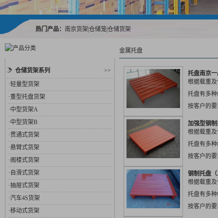
热门产品：
南京货架
|
仓储笼
|
仓储货架
金属托盘
仓储货架系列
>>
托盘南京一
根据载重及
·
轻量型货架
托盘有多种
·
重型托盘货架
按客户的要
·
中型货架A
各行业，多
·
中型货架B
加强型钢制
围...
根据载重及
·
贯通式货架
托盘有多种
·
悬臂式货架
按客户的要
·
阁楼式货架
各行业，多
·
自滑式货架
钢制托盘（
围...
根据载重及
·
抽屉式货架
托盘有多种
·
汽车4S货架
按客户的要
·
移动式货架