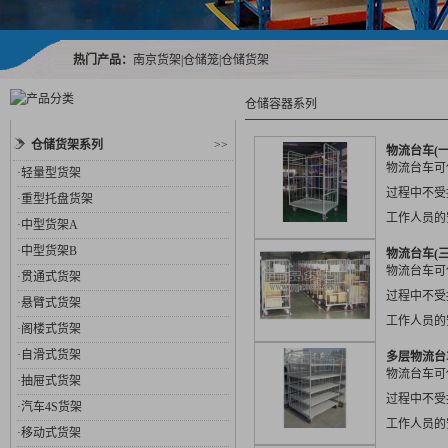
热门产品：
南京货架
|
仓储笼
|
仓储货架
仓储容器系列
仓储货架系列
>>
物流台车(一
物流台车可
·
轻量型货架
过程中不受
·
重型托盘货架
工作人员的
·
中型货架A
可作为产品
·
中型货架B
物流台车(三
实...
物流台车可
·
贯通式货架
过程中不受
·
悬臂式货架
工作人员的
·
阁楼式货架
可作为产品
·
自滑式货架
多层物流台
实...
物流台车可
·
抽屉式货架
过程中不受
·
汽车4S货架
工作人员的
·
移动式货架