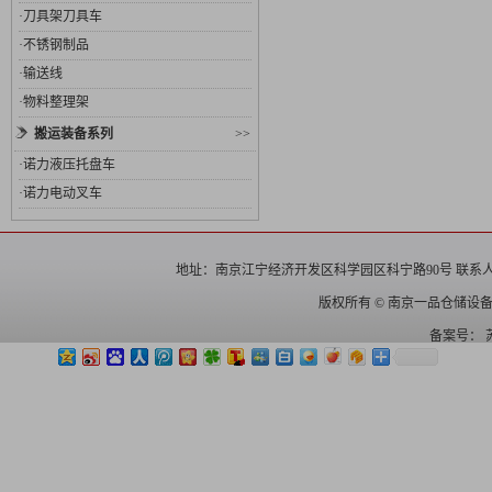
·
刀具架刀具车
·
不锈钢制品
·
输送线
·
物料整理架
搬运装备系列
>>
·
诺力液压托盘车
·
诺力电动叉车
地址：南京江宁经济开发区科学园区科宁路90号 联系人： 电话：025
版权所有 © 南京一品仓储设
备案号：
苏