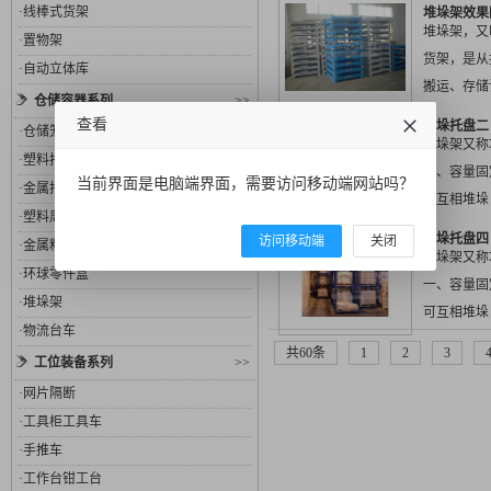
可作为产品
·
线棒式货架
堆垛架效果
实...
堆垛架，又
·
置物架
货架，是从
·
自动立体库
搬运、存储
仓储容器系列
>>
元集装、商
查看
堆垛托盘二
·
仓储笼
通的...
堆垛架又称
·
塑料托盘
一、容量固
当前界面是电脑端界面，需要访问移动端网站吗？
·
金属托盘
可互相堆垛
·
塑料周转箱
层）、仓库
堆垛托盘四
访问移动端
关闭
·
金属料箱
货物一目...
堆垛架又称
·
环球零件盒
一、容量固
·
堆垛架
可互相堆垛
·
物流台车
层）、仓库
共60条
1
2
3
工位装备系列
>>
货物一目...
·
网片隔断
·
工具柜工具车
·
手推车
·
工作台钳工台