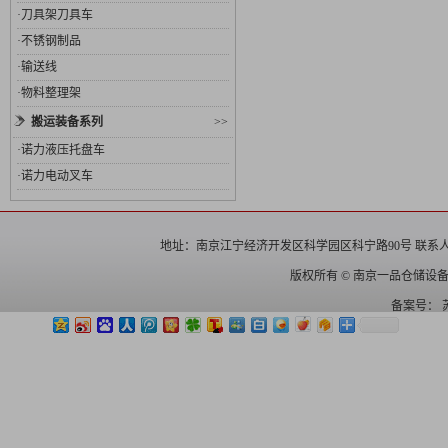
·
刀具架刀具车
·
不锈钢制品
·
输送线
·
物料整理架
搬运装备系列
>>
·
诺力液压托盘车
·
诺力电动叉车
地址：南京江宁经济开发区科学园区科宁路90号 联系人： 电话：025
版权所有 © 南京一品仓储设
备案号：
苏