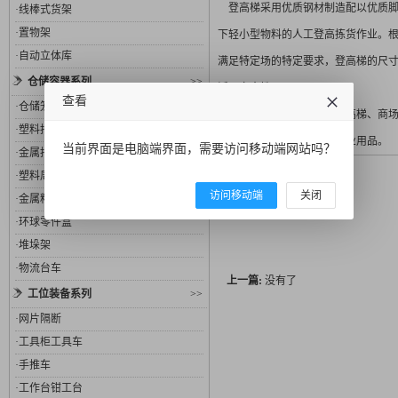
登高梯采用优质钢材制造配以优质脚
·
线棒式货架
·
置物架
下轻小型物料的人工登高拣货作业。
·
自动立体库
满足特定场的特定要求，登高梯的尺
仓储容器系列
>>
活及安全性。
查看
·
仓储笼
登高梯在类型上分仓库登高梯、商场
·
塑料托盘
为工厂及商场不可缺少的作业用品。
当前界面是电脑端界面，需要访问移动端网站吗？
·
金属托盘
相关产品
·
塑料周转箱
访问移动端
关闭
·
金属料箱
·
环球零件盒
·
堆垛架
·
物流台车
上一篇:
没有了
工位装备系列
>>
·
网片隔断
·
工具柜工具车
·
手推车
·
工作台钳工台