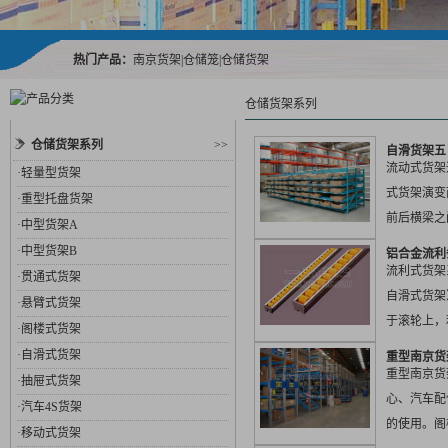
热门产品：
南京货架
|
仓储笼
|
仓储货架
仓储货架系列
仓储货架系列
>>
自滑货架五
流动式货架
·
轻量型货架
式货架演变
·
重型托盘货架
前后横梁之
·
中型货架A
合金或钣金
·
中型货架B
铝合金流利
坡度...
流利式货架
·
贯通式货架
自滑式货架
·
悬臂式货架
于滚轮上，
·
阁楼式货架
货，另一边
·
自滑式货架
重型南京货
朝出...
重型南京货
·
抽屉式货架
心、汽车配
·
汽车4S货架
的使用。阁
·
移动式货架