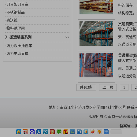
·
刀具架刀具车
料的储存。
·
不锈钢制品
结构稳定，
·
输送线
理方便、视
贯通货架(二
·
物料整理架
重不...
驶入式货架
架、贯通式
搬运装备系列
>>
以通道分割
·
诺力液压托盘车
栋货架，在
·
诺力电动叉车
贯通货架(四
梁）上...
驶入式货架
架、贯通式
以通道分割
栋货架，在
共103条
上一页
1
2
梁）上...
地址：南京江宁经济开发区科学园区科宁路90号 联系人： 电话：025
版权所有 © 南京一品仓储设
备案号：
苏