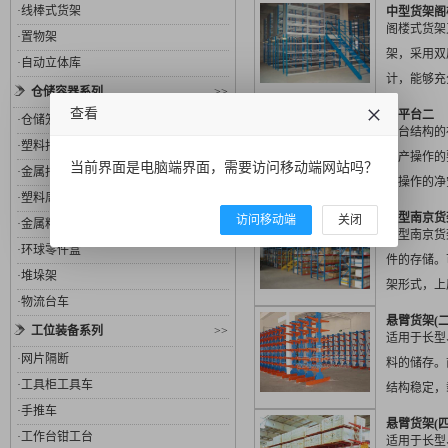
装式，无须
·
线棒式货架
中型货架阁
美观...
阁楼式货架
·
置物架
架，采用双
·
自动立体库
计，能够充
仓储容器系列
>>
部空间，大
查看
钢平台二
·
仓储笼
量，在空...
平台结构的布
·
塑料托盘
生产操作的
当前界面是电脑端界面，需要访问移动端网站吗？
·
金属托盘
和操作的净
·
塑料周转箱
高度不应小于1
中型南京货
访问移动端
关闭
·
金属料箱
中型南京货
·
环球零件盒
件的存储。
·
堆垛架
架形式，上
·
物流台车
也可以是上
悬臂货架(二
工位装备系列
>>
结构...
适用于长型
·
网片隔断
料的储存。
·
工具柜工具车
结构稳定，
·
手推车
理方便、视
悬臂货架(四
·
工作台钳工台
重不...
适用于长型